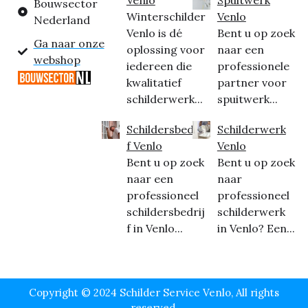
Bouwsector
Winterschilder
Venlo
Nederland
Venlo is dé
Bent u op zoek
Ga naar onze
oplossing voor
naar een
webshop
iedereen die
professionele
kwalitatief
partner voor
schilderwerk...
spuitwerk...
Schildersbedrij
Schilderwerk
f Venlo
Venlo
Bent u op zoek
Bent u op zoek
naar een
naar
professioneel
professioneel
schildersbedrij
schilderwerk
f in Venlo...
in Venlo? Een...
Copyright © 2024 Schilder Service Venlo, All rights
reserved.