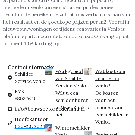
Je plafond spuiten is een efficiënte en populaire
methode in Venlo om een strak en professioneel
resultaat te bereiken. Je zult bij ons verbaasd staan van
het resultaat en de goedkope prijzen per m2! Vooral in
nieuwbouwwoningen of tijdens renovaties in Venlo is
plafond spuiten een uitstekende keuze. Ontvang op dit
moment 10% korting op […]
Contactinformatie:
Werkgebied
Wat kost een
Schilder
van Schilder
schilder in
Service Venlo
Service Venlo
Venlo?
KVK:
Wilt u een
De kosten
58037640
schilder huren
voor het
in Venlo? Dit is
inhuren van
info@bouwsectornederland.nl
het...
een schilder in
Hoofdkantoor:
Venlo...
030-2072024
Winterschilder
Venlo
Spuitwerk