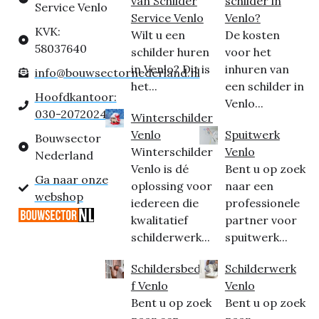
van Schilder
schilder in
Service Venlo
Service Venlo
Venlo?
KVK:
Wilt u een
De kosten
58037640
schilder huren
voor het
in Venlo? Dit is
inhuren van
info@bouwsectornederland.nl
het...
een schilder in
Hoofdkantoor:
Venlo...
030-2072024
Winterschilder
Venlo
Spuitwerk
Bouwsector
Winterschilder
Venlo
Nederland
Venlo is dé
Bent u op zoek
Ga naar onze
oplossing voor
naar een
webshop
iedereen die
professionele
kwalitatief
partner voor
schilderwerk...
spuitwerk...
Schildersbedrij
Schilderwerk
f Venlo
Venlo
Bent u op zoek
Bent u op zoek