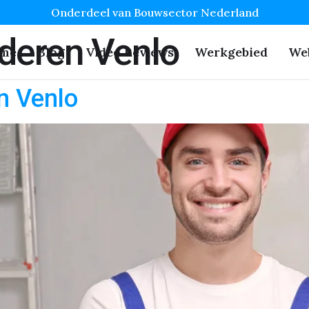
Onderdeel van Bouwsector Nederland
deren Venlo
me
Blog
Video Reviews
Werkgebied
We
n Venlo