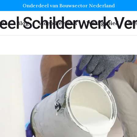
Onderdeel van Bouwsector Nederland
eel Schilderwerk Ve
me
Blog
Video Reviews
Werkgebied
We