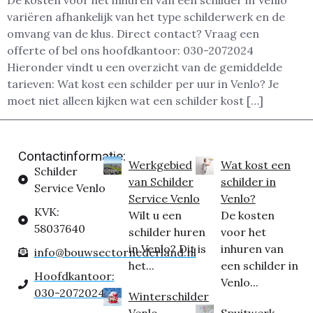
De kosten voor het inhuren van een schilder in Venlo
variëren afhankelijk van het type schilderwerk en de
omvang van de klus. Direct contact? Vraag een
offerte of bel ons hoofdkantoor: 030-2072024
Hieronder vindt u een overzicht van de gemiddelde
tarieven: Wat kost een schilder per uur in Venlo? Je
moet niet alleen kijken wat een schilder kost […]
Contactinformatie:
Werkgebied
Wat kost een
Schilder
van Schilder
schilder in
Service Venlo
Service Venlo
Venlo?
KVK:
Wilt u een
De kosten
58037640
schilder huren
voor het
in Venlo? Dit is
inhuren van
info@bouwsectornederland.nl
het...
een schilder in
Hoofdkantoor:
Venlo...
030-2072024
Winterschilder
Venlo
Spuitwerk