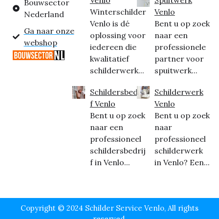
Bouwsector
Winterschilder
Venlo
Nederland
Venlo is dé
Bent u op zoek
Ga naar onze
oplossing voor
naar een
webshop
iedereen die
professionele
kwalitatief
partner voor
schilderwerk...
spuitwerk...
Schildersbedrij
Schilderwerk
f Venlo
Venlo
Bent u op zoek
Bent u op zoek
naar een
naar
professioneel
professioneel
schildersbedrij
schilderwerk
f in Venlo...
in Venlo? Een...
Copyright © 2024 Schilder Service Venlo, All rights
reserved.