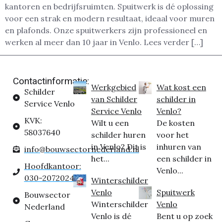
kantoren en bedrijfsruimten. Spuitwerk is dé oplossing
voor een strak en modern resultaat, ideaal voor muren
en plafonds. Onze spuitwerkers zijn professioneel en
werken al meer dan 10 jaar in Venlo. Lees verder […]
Contactinformatie:
Werkgebied
Wat kost een
Schilder
van Schilder
schilder in
Service Venlo
Service Venlo
Venlo?
KVK:
Wilt u een
De kosten
58037640
schilder huren
voor het
in Venlo? Dit is
inhuren van
info@bouwsectornederland.nl
het...
een schilder in
Hoofdkantoor:
Venlo...
030-2072024
Winterschilder
Venlo
Spuitwerk
Bouwsector
Winterschilder
Venlo
Nederland
Venlo is dé
Bent u op zoek