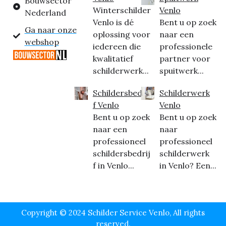
Bouwsector
Winterschilder
Venlo
Nederland
Venlo is dé
Bent u op zoek
Ga naar onze
oplossing voor
naar een
webshop
iedereen die
professionele
kwalitatief
partner voor
schilderwerk...
spuitwerk...
Schildersbedrij
Schilderwerk
f Venlo
Venlo
Bent u op zoek
Bent u op zoek
naar een
naar
professioneel
professioneel
schildersbedrij
schilderwerk
f in Venlo...
in Venlo? Een...
Copyright © 2024 Schilder Service Venlo, All rights
reserved.