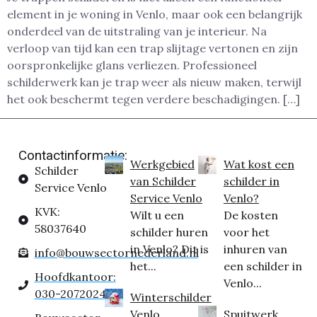
element in je woning in Venlo, maar ook een belangrijk
onderdeel van de uitstraling van je interieur. Na
verloop van tijd kan een trap slijtage vertonen en zijn
oorspronkelijke glans verliezen. Professioneel
schilderwerk kan je trap weer als nieuw maken, terwijl
het ook beschermt tegen verdere beschadigingen. […]
Contactinformatie:
Werkgebied
Wat kost een
Schilder
van Schilder
schilder in
Service Venlo
Service Venlo
Venlo?
KVK:
Wilt u een
De kosten
58037640
schilder huren
voor het
in Venlo? Dit is
inhuren van
info@bouwsectornederland.nl
het...
een schilder in
Hoofdkantoor:
Venlo...
030-2072024
Winterschilder
Venlo
Spuitwerk