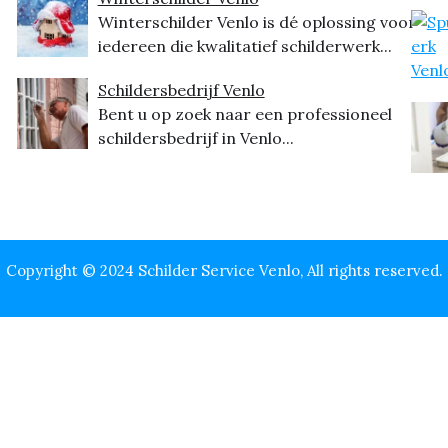
Winterschilder Venlo is dé oplossing voor
iedereen die kwalitatief schilderwerk...
Schildersbedrijf Venlo
Bent u op zoek naar een professioneel
schildersbedrijf in Venlo...
Copyright © 2024 Schilder Service Venlo, All rights reserved.