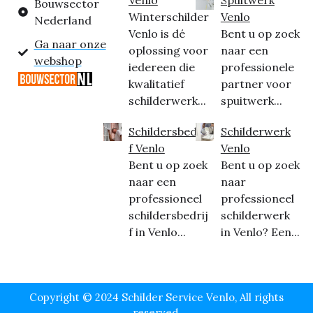
Bouwsector
Winterschilder
Venlo
Nederland
Venlo is dé
Bent u op zoek
Ga naar onze
oplossing voor
naar een
webshop
iedereen die
professionele
kwalitatief
partner voor
schilderwerk...
spuitwerk...
Schildersbedrij
Schilderwerk
f Venlo
Venlo
Bent u op zoek
Bent u op zoek
naar een
naar
professioneel
professioneel
schildersbedrij
schilderwerk
f in Venlo...
in Venlo? Een...
Copyright © 2024 Schilder Service Venlo, All rights
reserved.