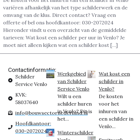
De kosten voor het inhuren van een schilder in Venlo
variëren afhankelijk van het type schilderwerk en de
omvang van de klus. Direct contact? Vraag een
offerte of bel ons hoofdkantoor: 030-2072024
Hieronder vindt u een overzicht van de gemiddelde
tarieven: Wat kost een schilder per uur in Venlo? Je
moet niet alleen kijken wat een schilder kost […]
Contactinformatie:
Werkgebied
Wat kost een
Schilder
van Schilder
schilder in
Service Venlo
Service Venlo
Venlo?
KVK:
Wilt u een
De kosten
58037640
schilder huren
voor het
in Venlo? Dit is
inhuren van
info@bouwsectornederland.nl
het...
een schilder in
Hoofdkantoor:
Venlo...
030-2072024
Winterschilder
Venlo
Spuitwerk