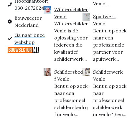
Hoofdkantoor:
Venlo...
030-2072024
Winterschilder
Venlo
Spuitwerk
Bouwsector
Winterschilder
Venlo
Nederland
Venlo is dé
Bent u op zoek
Ga naar onze
oplossing voor
naar een
webshop
iedereen die
professionele
kwalitatief
partner voor
schilderwerk...
spuitwerk...
Schildersbedrij
Schilderwerk
f Venlo
Venlo
Bent u op zoek
Bent u op zoek
naar een
naar
professioneel
professioneel
schildersbedrij
schilderwerk
f in Venlo...
in Venlo? Een...