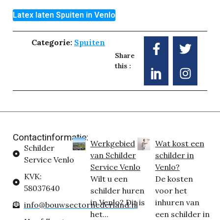
Latex laten Spuiten in Venlo
Categorie:
Spuiten
Share
this :
Contactinformatie:
Werkgebied
Wat kost een
Schilder
van Schilder
schilder in
Service Venlo
Service Venlo
Venlo?
KVK:
Wilt u een
De kosten
58037640
schilder huren
voor het
in Venlo? Dit is
inhuren van
info@bouwsectornederland.nl
het...
een schilder in