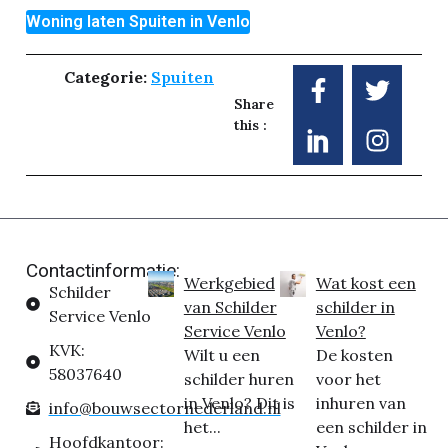
Woning laten Spuiten in Venlo
Categorie:
Spuiten
Share
this :
Contactinformatie:
Werkgebied
Wat kost een
Schilder
van Schilder
schilder in
Service Venlo
Service Venlo
Venlo?
KVK:
Wilt u een
De kosten
58037640
schilder huren
voor het
in Venlo? Dit is
inhuren van
info@bouwsectornederland.nl
het...
een schilder in
Hoofdkantoor: