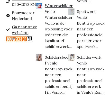
Venlo...
030-2072024
Winterschilder
Venlo
Spuitwerk
Bouwsector
Winterschilder
Venlo
Nederland
Venlo is dé
Bent u op zoek
Ga naar onze
oplossing voor
naar een
webshop
iedereen die
professionele
kwalitatief
partner voor
schilderwerk...
spuitwerk...
Schildersbedrij
Schilderwerk
f Venlo
Venlo
Bent u op zoek
Bent u op zoek
naar een
naar
professioneel
professioneel
schildersbedrij
schilderwerk
f in Venlo...
in Venlo? Een...